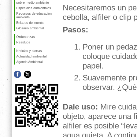
sobre medio ambiente
Necesitaremos un peq
Especiales ambientales
Recursos de educación
cebolla, alfiler o clip
ambiental
Enlaces de interés
Pasos:
Glosario ambiental
Ordenanzas
Residuos
Poner un pedazo
Noticias y alertas
coloque cuidado
Actualidad ambiental
Agenda Ambiental
papel.
Suavemente pre
observar. ¿Qu
Dale uso:
Mire cuida
objeto, aparece una fi
alfiler es posible “le
agua quieta. A conti