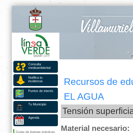
Consulta
medioambiental
Notifica tu
Recursos de ed
incidencia
Puntos de interés
EL AGUA
Tu Municipio
Tensión superficia
Agenda
Material necesario:
Guías de buenas prácticas