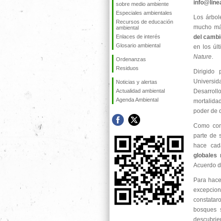
info@lin
sobre medio ambiente
Especiales ambientales
Los árbol
Recursos de educación
mucho má
ambiental
Enlaces de interés
del cambi
Glosario ambiental
en los úl
Nature
.
Ordenanzas
Residuos
Dirigido
Universida
Noticias y alertas
Actualidad ambiental
Desarrol
Agenda Ambiental
mortalida
poder de 
Como cons
parte de 
hace cad
globales 
Acuerdo de
Para hacer
excepcion
constatar
bosques 
descubri