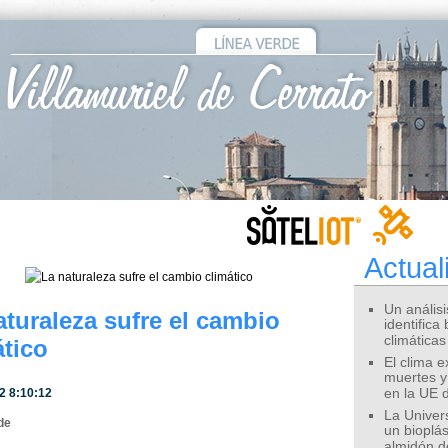
Actual
Un análisis
aturaleza sufre el cambio
identifica
climáticas
ático
El clima 
muertes y
2 8:10:12
en la UE 
La Univer
de
un bioplás
almidón d