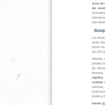
tasas de 
del mun
convertir
calentami
más difícil
Bosqu
Los bosqu
hasta ah
frenos mo
del 12% d
Además, cu
pérdida d
las últim
biomasa 
signific
carbono e
principal
Cook (Aust
Unidos y P
Fuente:
E