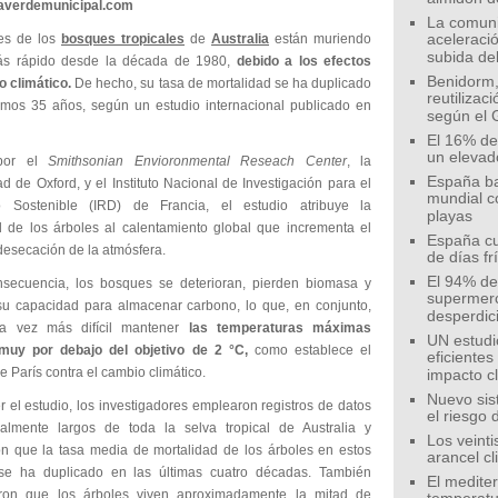
eaverdemunicipal.com
La comunid
es de los
bosques tropicales
de
Australia
están muriendo
aceleració
subida de
s rápido desde la década de 1980,
debido a los efectos
Benidorm,
o climático.
De hecho, su tasa de mortalidad se ha duplicado
reutilizac
timos 35 años, según un estudio internacional publicado en
según el 
El 16% de
un elevad
 por el
Smithsonian Envioronmental Reseach Center
, la
España ba
d de Oxford, y el Instituto Nacional de Investigación para el
mundial c
lo Sostenible (IRD) de Francia, el estudio atribuye la
playas
d de los árboles al calentamiento global que incrementa el
España cu
desecación de la atmósfera.
de días fr
El 94% de 
ecuencia, los bosques se deterioran, pierden biomasa y
supermer
su capacidad para almacenar carbono, lo que, en conjunto,
desperdic
a vez más difícil mantener
las temperaturas máximas
UN estudi
muy por debajo del objetivo de 2 °C,
como establece el
eficiente
 París contra el cambio climático.
impacto c
Nuevo sis
 el estudio, los investigadores emplearon registros de datos
el riesgo 
almente largos de toda la selva tropical de Australia y
Los veinti
on que la tasa media de mortalidad de los árboles en estos
arancel c
se ha duplicado en las últimas cuatro décadas. También
El medite
eron que los árboles viven aproximadamente la mitad de