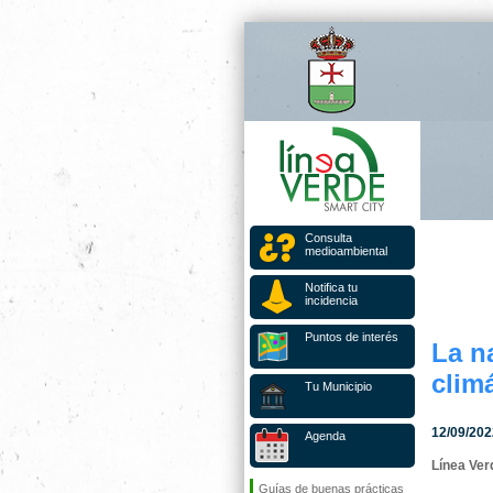
Consulta
medioambiental
Notifica tu
incidencia
Puntos de interés
La n
clim
Tu Municipio
12/09/202
Agenda
Línea Ver
Guías de buenas prácticas