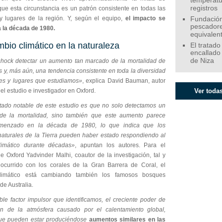
temperatu
registros
que esta circunstancia es un patrón consistente en todas las
y lugares de la región. Y, según el equipo,
el impacto se
Fundación
pescadore
 la década de 1980.
equivalen
mbio climático en la naturaleza
El tratado
encallado
de Niza
hock detectar un aumento tan marcado de la mortalidad de
s y, más aún, una tendencia consistente en toda la diversidad
es y lugares que estudiamos»
, explica David Bauman, autor
del estudio e investigador en Oxford.
Ver todas
tado notable de este estudio es que no solo detectamos un
de la mortalidad, sino también que este aumento parece
menzado en la década de 1980, lo que indica que los
naturales de la Tierra pueden haber estado respondiendo al
limático durante décadas»
, apuntan los autores. Para el
e Oxford Yadvinder Malhi, coautor de la investigación, tal y
currido con los corales de la Gran Barrera de Coral, el
limático está cambiando también los famosos bosques
 de Australia.
ble factor impulsor que identificamos, el creciente poder de
n de la atmósfera causado por el calentamiento global,
ue pueden estar produciéndose
aumentos similares en las