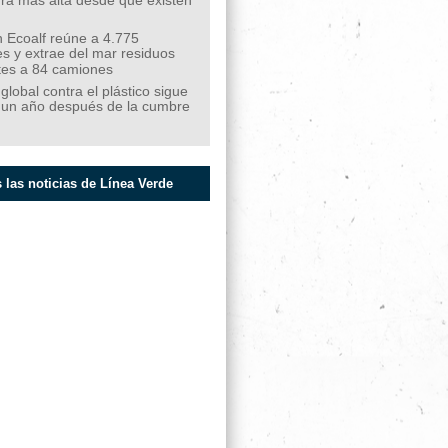
ra más alta desde que existen
 Ecoalf reúne a 4.775
s y extrae del mar residuos
tes a 84 camiones
 global contra el plástico sigue
 un año después de la cumbre
 las noticias de Línea Verde