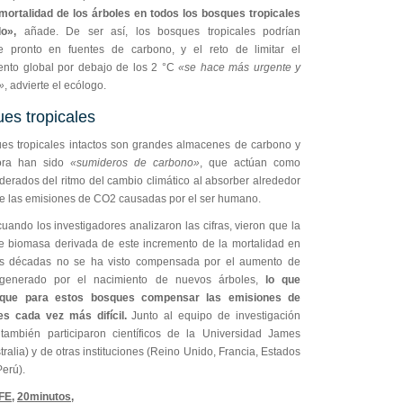
mortalidad de los árboles en todos los bosques tropicales
do»
,
añade. De ser así, los bosques tropicales podrían
se pronto en fuentes de carbono, y el reto de limitar el
ento global por debajo de los 2 °C
«se hace más urgente y
»
, advierte el ecólogo.
es tropicales
es tropicales intactos son grandes almacenes de carbono y
ora han sido
«sumideros de carbono»
, que actúan como
derados del ritmo del cambio climático al absorber alrededor
e las emisiones de CO2 causadas por el ser humano.
ando los investigadores analizaron las cifras, vieron que la
e biomasa derivada de este incremento de la mortalidad en
as décadas no se ha visto compensada por el aumento de
generado por el nacimiento de nuevos árboles,
lo que
a que para estos bosques compensar las emisiones de
s cada vez más difícil.
Junto al equipo de investigación
, también participaron científicos de la Universidad James
ralia) y de otras instituciones (Reino Unido, Francia, Estados
erú).
FE,
20minutos,