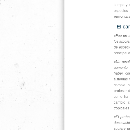
tiempo y 
especies 
remonta a
El ca
«Fue un s
los árbole
de especi
principal 
«Un resul
aumento 
haber co
sistemas 
cambio c
profesor d
como ha o
cambio c
tropicales
«El proba
desecació
sugiere q