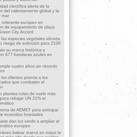
ad científica alerta de la
n del calentamiento global y la
l mar
 referente europeo en
ión de equipamiento de playa
Green City Accord
 las especies vegetales afronta
o riesgo de extinción para 2100
te su marca histórica y
on 677 banderas azules en
mple cuatro años sin récords
íos
los clientes premia a los
cados que combaten el
io
o plantea rutas de vuelo más
s para rebajar UN 21% el
limático
tema de AEMET para anticipar
de incendios forestales
siete dan luz verde a ampliar el
limático europeo
rráneo balear marcó en mayo la