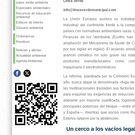
Línea Verde
sobre medio ambiente
Especiales ambientales
info@lineaverdemunicipal.com
Recursos de educación
ambiental
La Unión Europea acelera su estrategi
Enlaces de interés
industrial del continente frente a la comp
Glosario ambiental
países con normativas ambientales laxas. 
Ordenanzas
Finanzas de los Veintisiete (Ecofin) ha
Residuos
ampliación del Mecanismo de Ajuste de C
por sus siglas en inglés). El acuerdo prevé
Noticias y alertas
arancel climático no solo grave las mat
Actualidad ambiental
Agenda Ambiental
productos manufacturados como com
maquinaria o electrodomésticos.
La reforma, planteada por la Comisión Eu
año, busca atajar la denominada «fuga de
las multinacionales trasladen sus factorías
para esquivar las exigencias de reducció
adelante por mayoría cualificada, logrand
principales potencias del bloque —entre ell
y España—, mientras que socios como Rum
Estonia optaron por la abstención.
Un cerco a los vacíos lega