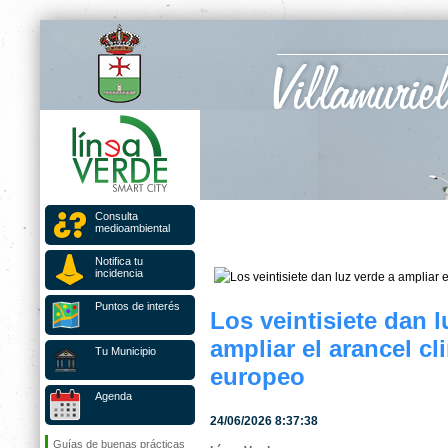
Consulta
medioambiental
Notifica tu
incidencia
Puntos de interés
Los veintisiete dan l
ampliar el arancel cl
Tu Municipio
europeo
Agenda
24/06/2026 8:37:38
Guías de buenas prácticas