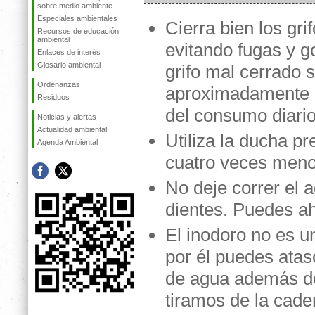
sobre medio ambiente
Especiales ambientales
Cierra bien los grif
Recursos de educación
ambiental
evitando fugas y g
Enlaces de interés
Glosario ambiental
grifo mal cerrado 
Ordenanzas
aproximadamente 
Residuos
del consumo diario
Noticias y alertas
Actualidad ambiental
Utiliza la ducha p
Agenda Ambiental
cuatro veces meno
No deje correr el a
dientes. Puedes ah
El inodoro no es 
por él puedes atas
de agua además de
tiramos de la cade