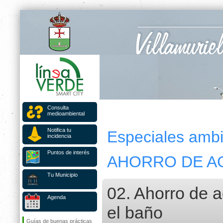
Consulta
medioambiental
Notifica tu
Especiales ambi
incidencia
Puntos de interés
AHORRO DE A
Tu Municipio
02. Ahorro de 
Agenda
el baño
Guías de buenas prácticas