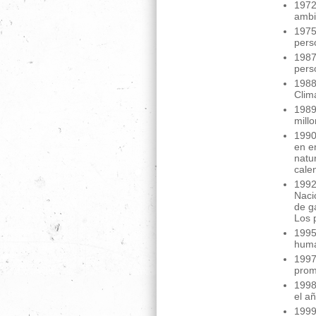
1972
ambi
1975 
pers
1987
pers
1988
Clim
1989
mill
1990
en e
natu
cale
1992
Naci
de g
Los 
1995
huma
1997
prom
1998
el a
1999