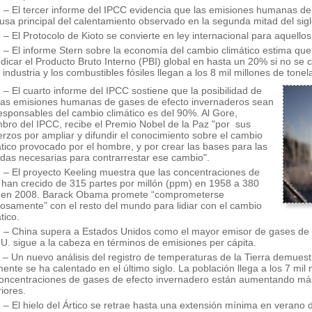
 – El tercer informe del IPCC evidencia que las emisiones humanas de
ausa principal del calentamiento observado en la segunda mitad del sig
 – El Protocolo de Kioto se convierte en ley internacional para aquellos
 – El informe Stern sobre la economía del cambio climático estima que 
udicar el Producto Bruto Interno (PBI) global en hasta un 20% si no se
 industria y los combustibles fósiles llegan a los 8 mil millones de tone
 – El cuarto informe del IPCC sostiene que la posibilidad de
las emisiones humanas de gases de efecto invernaderos sean
responsables del cambio climático es del 90%. Al Gore,
bro del IPCC, recibe el Premio Nobel de la Paz "por sus
erzos por ampliar y difundir el conocimiento sobre el cambio
ático provocado por el hombre, y por crear las bases para las
das necesarias para contrarrestar ese cambio".
 – El proyecto Keeling muestra que las concentraciones de
han crecido de 315 partes por millón (ppm) en 1958 a 380
en 2008. Barack Obama promete “comprometerse
rosamente” con el resto del mundo para lidiar con el cambio
tico.
 – China supera a Estados Unidos como el mayor emisor de gases de 
U. sigue a la cabeza en términos de emisiones per cápita.
 – Un nuevo análisis del registro de temperaturas de la Tierra demuestr
mente se ha calentado en el último siglo. La población llega a los 7 mi
concentraciones de gases de efecto invernadero están aumentando m
iores.
 – El hielo del Ártico se retrae hasta una extensión mínima en verano 