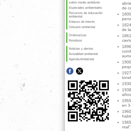
sobre medio ambiente
abri
de c
Especiales ambientales
Recursos de educación
1800
ambiental
pers
Enlaces de interés
1824
Glosario ambiental
de la
Ordenanzas
1861
cier
Residuos
1896
Noticias y alertas
comb
Actualidad ambiental
aume
Agenda Ambiental
1900
pequ
1927
tone
1930
1938
años
1955
en 3
1960
habi
1965
real"