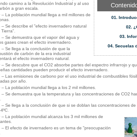
endo camino a la Revolución Industrial y al uso
Contenido
arbón a gran escala.
 – La población mundial llega a mil millones de
01. Introduc
onas.
 – Se describe el "efecto invernadero natural
02. ¿
 Tierra”.
03. Info
 – Se demuestra que el vapor del agua y
tos gases crean el efecto invernadero.
04. Secuelas 
 – Se llega a la conclusión de que la
ustión de carbón de la era industrial
ntará el efecto invernadero natural.
 – Se descubre que el CO2 absorbe partes del espectro infrarrojo y q
eñas cantidades pueden producir el efecto invernadero.
 – Las emisiones de carbono por el uso industrial de combustibles fósil
ladas por año.
 – La población mundial llega a los 2 mil millones.
 – Se demuestra que la temperatura y las concentraciones de CO2 ha
.
 – Se llega a la conclusión de que si se doblan las concentraciones d
-4ºC.
 – La población mundial alcanza los 3 mil millones de
tantes.
 – El efecto de invernadero es un tema de "preocupación
.