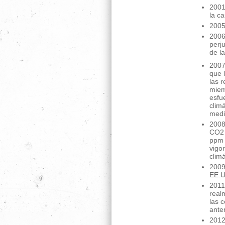
2001
la c
2005
2006
perj
de la
2007
que 
las 
miem
esfu
clim
medi
2008
CO2 
ppm 
vigo
climá
2009
EE.U
2011
real
las 
anter
2012