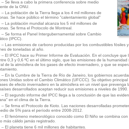
 – Se lleva a cabo la primera conferencia sobre medio
ente de la ONU.
– La población de la Tierra llega a los 4 mil millones de
onas. Se hace público el término "calentamiento global"
 – La población mundial alcanza los 5 mil millones de
onas. Se firma el Protocolo de Montreal.
 – Se forma el Panel Intergubernamental sobre Cambio
ático (IPCC).
 – Las emisiones de carbono producidas por los combustibles fósiles y l
ones de toneladas al año.
 – El IPCC hace su Primer Informe de Evaluación. En el concluye que
ntre 0,3 y 0,6 ºC en el último siglo, que las emisiones de la humanid
ral de la atmósfera de los gases de efecto invernadero, y que se esp
ntamiento.
 – En la Cumbre de la Tierra de Río de Janeiro, los gobiernos acuerd
ones Unidas sobre el Cambio Climático (UFCCC). Su objetivo principal e
ases de efecto invernadero en la atmósfera en un nivel que prevenga la 
países desarrollados aceptan reducir sus emisiones a niveles de 1990.
 – El segundo informe del IPCC llega a la conclusión de que las eviden
na" en el clima de la Tierra.
 – Se firma el Protocolo de Kioto. Las naciones desarrolladas promete
edio de 5% para el período entre 2008-2012.
 – El fenómeno meteorológico conocido como El Niño se combina con e
ño más cálido jamás registrado.
 – El planeta tiene 6 mil millones de habitantes.