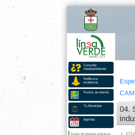
Consulta
medioambiental
Notifica tu
Espe
incidencia
CAM
Puntos de interés
Tu Municipio
04. 
indu
Agenda
1712
Guías de buenas prácticas