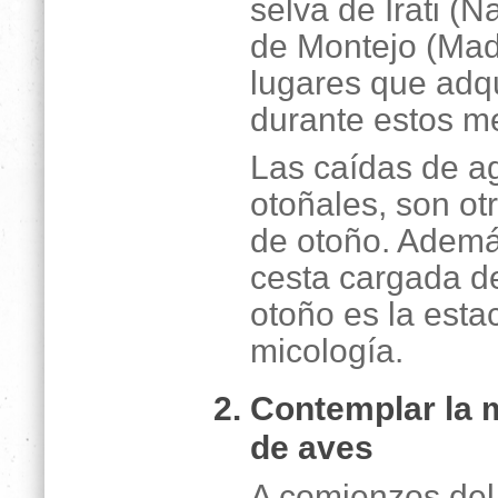
selva de Irati (N
de Montejo (Madr
lugares que adqu
durante estos m
Las caídas de ag
otoñales, son ot
de otoño. Ademá
cesta cargada de
otoño es la estac
micología.
Contemplar la 
de aves
A comienzos del 