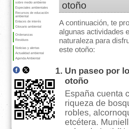
otoño
sobre medio ambiente
Especiales ambientales
Recursos de educación
ambiental
A continuación, te p
Enlaces de interés
Glosario ambiental
algunas actividades e
Ordenanzas
naturaleza para disfr
Residuos
este otoño:
Noticias y alertas
Actualidad ambiental
Agenda Ambiental
Un paseo por l
otoño
España cuenta 
riqueza de bosq
robles, alcornoq
etcétera. Muniell