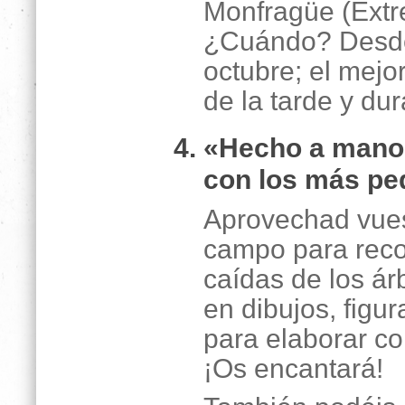
Monfragüe (Extr
¿Cuándo? Desde 
octubre; el mejo
de la tarde y du
«Hecho a mano
con los más p
Aprovechad vues
campo para reco
caídas de los árb
en dibujos, figur
para elaborar co
¡Os encantará!