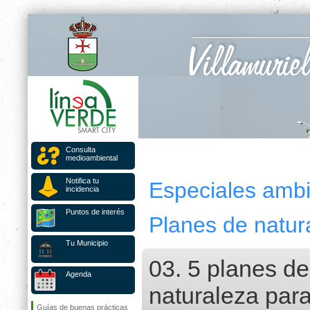
Consulta
medioambiental
Notifica tu
Especiales ambi
incidencia
Puntos de interés
Planes de natur
Tu Municipio
03. 5 planes de
Agenda
naturaleza para
Guías de buenas prácticas