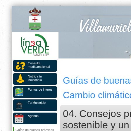
Consulta
medioambiental
Notifica tu
Guías de buenas
incidencia
Puntos de interés
Cambio climátic
Tu Municipio
04. Consejos p
Agenda
sostenible y u
Guías de buenas prácticas